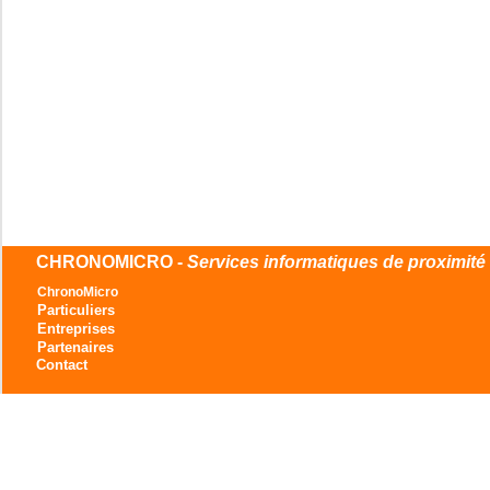
CHRONOMICRO -
Services informatiques de proximité
ChronoMicro
Particuliers
Entreprises
Partenaires
Contact