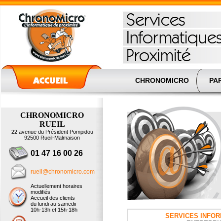
CHRONOMICRO
PAR
CHRONOMICRO
RUEIL
22 avenue du Président Pompidou
92500 Rueil-Malmaison
01 47 16 00 26
rueil@chronomicro.com
Actuellement horaires
modifiés
Accueil des clients
du lundi au samedii
10h-13h et 15h-18h
SERVICES INFO