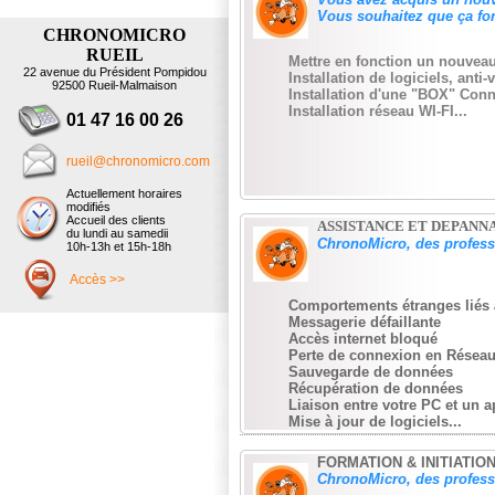
Vous souhaitez que ça fon
CHRONOMICRO
RUEIL
Mettre en fonction un nouveau
22 avenue du Président Pompidou
Installation de logiciels, anti-v
92500 Rueil-Malmaison
Installation d'une "BOX" Conn
Installation réseau WI-FI...
01 47 16 00 26
rueil@chronomicro.com
Actuellement horaires
modifiés
Accueil des clients
ASSISTANCE ET DEPANN
du lundi au samedii
ChronoMicro, des professi
10h-13h et 15h-18h
Accès >>
Comportements étranges liés 
Messagerie défaillante
Accès internet bloqué
Perte de connexion en Réseau
Sauvegarde de données
Récupération de données
Liaison entre votre PC et un a
Mise à jour de logiciels...
FORMATION & INITIATIO
C
h
ronoMicro, des profess