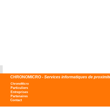
CHRONOMICRO -
Services informatiques de proximit
ChronoMicro
Particuliers
Entreprises
Partenaires
Contact