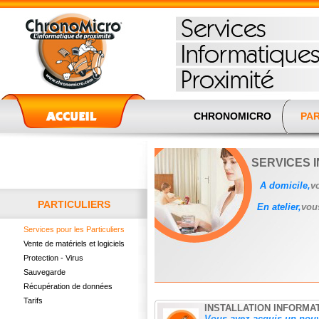
CHRONOMICRO
PAR
SERVICES I
A domicile,
v
PARTICULIERS
En atelier,
vous
Services pour les Particuliers
Vente de matériels et logiciels
Protection - Virus
Sauvegarde
Récupération de données
Tarifs
INSTALLATION INFORMA
Vous avez acquis un nouve